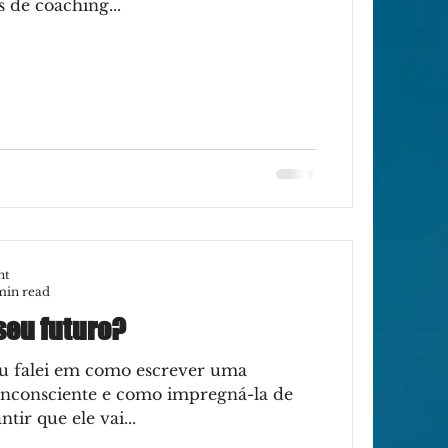
 de coaching...
nt
min read
seu futuro?
eu falei em como escrever uma
 inconsciente e como impregná-la de
ir que ele vai...