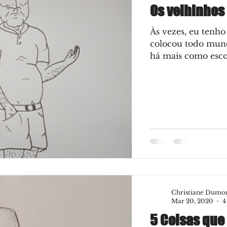
Os velhinhos
Às vezes, eu tenho
colocou todo mund
há mais como esco
Christiane Dumo
Mar 20, 2020
4
5 Coisas que