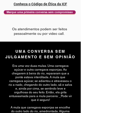
Conheça o Código de Ética da ICF
Marque uma primeira conversa sem compromisso
Os atendimentos podem ser feitos
pessoalmente ou por video call.
UMA CONVERSA SEM
JULGAMENTO
E SEM OPINIÃO
Era uma vez duas mulas. Uma carregava
açúcar e outra carregava esponjas. Ao
chegarem à beira do rio, repararam que a
ponte estava interditada. A mula que
carregava açúcar, se adiantou e atravessou o
rio a nado, chegando do outro lado, sã e salva
e, ainda por cima, se sentindo leve e
orgulhosa do seu feito. Então, ela grita
entusiasmada para a mula parceira: _Pode vir
que é seguro!
A mula que carregava esponjas se encolhe
do outro lado do rio, amedrontada. Alguma