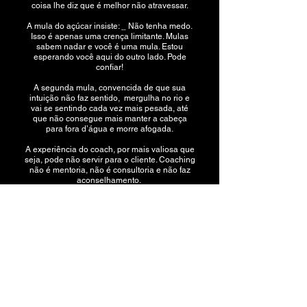
coisa lhe diz que é melhor não atravessar.
A mula do açúcar insiste: _ Não tenha medo.
Isso é apenas uma crença limitante. Mulas
sabem nadar e você é uma mula. Estou
esperando você aqui do outro lado. Pode
confiar!
A segunda mula, convencida de que sua
intuição não faz sentido, mergulha no rio e
vai se sentindo cada vez mais pesada, até
que não consegue mais manter a cabeça
para fora d’água e morre afogada.
A experiência do coach, por mais valiosa que
seja, pode não servir para o cliente. Coaching
não é mentoria, não é consultoria e não faz
aconselhamento.
A conversa-coaching é uma conversa livre de
julgamento.
"Um olhar pra si, um reconhecimento, uma força,
um entendimento, uma clareza, um foco, uma
escolha e uma grande conquista!