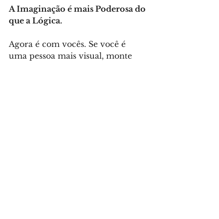
A Imaginação é mais Poderosa do 
que a Lógica.
Agora é com vocês. Se você é 
uma pessoa mais visual, monte 
um álbum de fotos do futuro. A 
Internet está cheia de imagens 
inspiradoras. Se você gosta de 
música, escolha uma e 
transforme-a no fundo musical 
da sua vida. Se você se considera 
mais auditivo, grave sua carta.
Folheie seu álbum de fotos todos 
os dias. Releia sua carta todos os 
dias. Ouça seu próprio podcast 
todos os dias. E não se esqueça de 
SENTIR! O inconsciente trabalha 