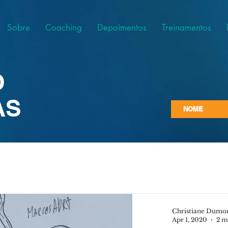
Sobre
Coaching
Depoimentos
Treinamentos
O
AS
Christiane Dumo
Apr 1, 2020
2 m