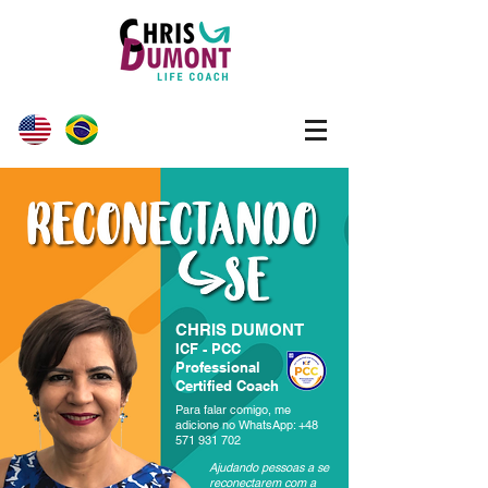
CHRIS DUMONT
ICF - PCC
Professional
Certified Coach
Para falar comigo, me
adicione no WhatsApp:
+48
571 931 702
Ajudando pessoas a se
reconectarem com a