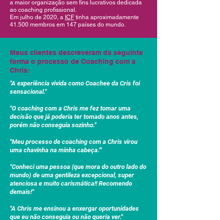
a maior organização sem fins lucrativos dedicada
ao coaching profissional.
Em julho de 2020, a
ICF
tinha aproximadamente
41.500 membros em 147 países do mundo.
Meus clientes descreveram da seguinte
forma o processo de Coaching com a
Chris:
"A experiência vivida como Coachee da Cris foi
sensacional."
"O coaching com a Chris me fez tomar uma
decisão que já poderia ter tomado anos antes,
porém não conseguia sozinho."
"Meu processo de coaching com a Chris virou
uma chavinha na minha cabeça."'
"Conheci uma pessoa (que mora do outro lado do
mundo) de uma gentileza excepcional, super
atenciosa e muito carismática!! Recomendo
demais!"
"A Chris me ensinou a enxergar oportunidades
que eu não conseguia ou não queria ver."