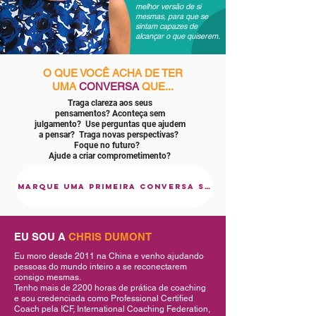
melhor versão de si
mesmas, para que se
sintam capazes de
alcançar o que quiserem.
O QUE VOCÊ ACHA DE TER
UMA
CONVERSA
QUE...
Traga clareza aos seus
pensamentos?
Aconteça sem
julgamento?
Use perguntas que ajudem
a pensar?
Traga novas perspectivas?
Foque no futuro?
Ajude a criar comprometimento?
Marque uma primeira conversa sem compromisso
EU SOU A
CHRIS DUMONT
Eu moro desde 2011 na China e venho ajudando
pessoas do mundo inteiro a se reconectarem
consigo mesmas.
Tenho mais de 2200 horas de prática de coaching
e sou credenciada como Professional Certified
Coach pela ICF, International Coaching Federation,