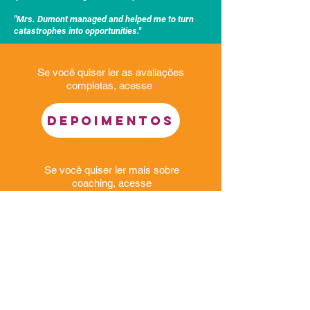
"Mrs. Dumont managed and helped me to turn
catastrophes into opportunities."
Se você quiser ler as avaliações
completas, acesse
DEPOIMENTOS
Se você quiser ler mais sobre
coaching, acesse
COACHING
Se quiser saber mais sobre minha
formação, acesse